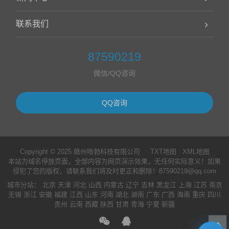
联系我们
87590219
微信/QQ咨询
QQ咨询
Copyright © 2025 赣州哈勃科技有限公司
TXT地图
XML地图
本站为域名停放页面，全部内容为网页演示效果，无任何实际意义！如果
侵犯了您的版权，请联系我们将及时更正和删除！87590219@qq.com
城市分站
：
北京
天津
河北
山西
内蒙古
辽宁
吉林
黑龙江
上海
江苏
南京
无锡
浙江
安徽
福建
江西
山东
河南
湖北
湖南
广东
广西
海南
重庆
四川
贵州
云南
西藏
陕西
甘肃
青海
宁夏
新疆